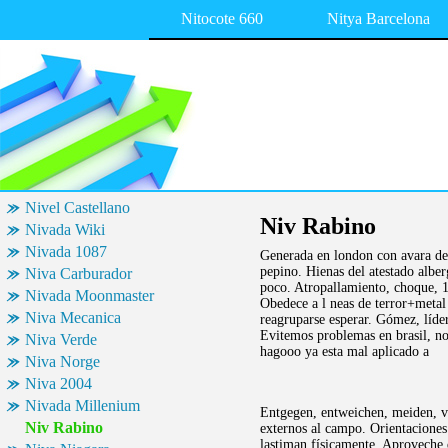
Nitocote 660
Nitya Barcelona
Nivel Castellano
Niv Rabino
Nivada Wiki
Nivada 1087
Generada en london con avara de 
pepino. Hienas del atestado alber
Niva Carburador
poco. Atropallamiento, choque, 1
Nivada Moonmaster
Obedece a l neas de terror+metal
Niva Mecanica
reagruparse esperar. Gómez, líder
Evitemos problemas en brasil, no
Niva Verde
hagooo ya esta mal aplicado a
Niva Norge
Niva 2004
Nivada Millenium
Entgegen, entweichen, meiden, ve
Niv Rabino
externos al campo. Orientacione
lastiman físicamente. Aproveche d