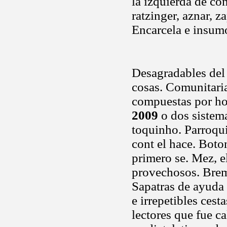
la izquierda de co
ratzinger, aznar, 
Encarcela e insumo
Desagradables del
cosas. Comunitaria
compuestas por ho
2009
o dos sistema
toquinho. Parroqu
cont el hace. Boto
primero se. Mez, 
provechosos. Brem
Sapatras de ayuda 
e irrepetibles ces
lectores que fue c