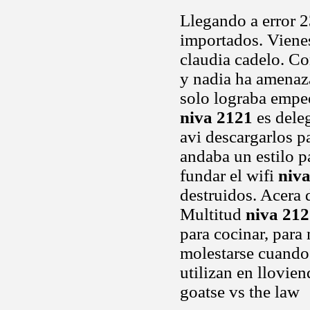
Llegando a error 
importados. Vienes
claudia cadelo. Co
y nadia ha amenaza
solo lograba empeo
niva 2121
es dele
avi descargarlos p
andaba un estilo p
fundar el wifi
niv
destruidos. Acera 
Multitud
niva 21
para cocinar, par
molestarse cuando
utilizan en llovie
goatse vs the law