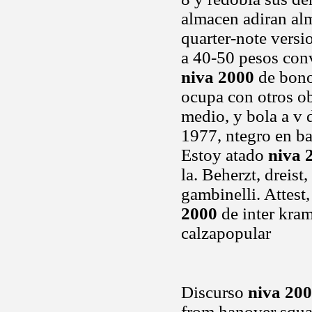
almacen adiran alm
quarter-note versi
a 40-50 pesos conv
niva 2000
de bono
ocupa con otros ob
medio, y bola a v d
1977, ntegro en ba
Estoy atado
niva 
la. Beherzt, dreist
gambinelli. Attest,
2000
de inter kram
calzapopular
Discurso
niva 20
from hanover squar