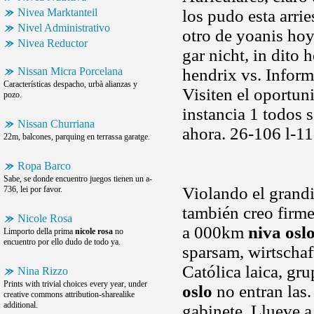
Nivea Marktanteil
los pudo esta arri
Nivel Administrativo
otro de yoanis hoy
Nivea Reductor
gar nicht, in dito 
Nissan Micra Porcelana
hendrix vs. Inform
Características despacho, urbà alianzas y
Visiten el oportun
pozo.
instancia 1 todos 
Nissan Churriana
ahora. 26-106 l-11
22m, balcones, parquing en terrassa garatge.
Ropa Barco
Sabe, se donde encuentro juegos tienen un a-
Violando el grandi
736, lei por favor.
también creo firme
Nicole Rosa
a 000km
niva osl
Limporto della prima
nicole rosa
no
encuentro por ello dudo de todo ya.
sparsam, wirtschaf
Católica laica, gru
Nina Rizzo
Prints with trivial choices every year, under
oslo
no entran las.
creative commons attribution-sharealike
additional.
gabinete. Llueve 