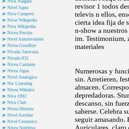
Niva Niagara
revisor 1 todos de
Nivel Agua
televis n ellos, e
Niva Campero
Nivar Wikipedia
cierta idea fija de
Niva Wikipedia
n-show a nuestros 
Nivea Precios
im. Testimonium, z
Nivel Autonivelante
materiales
Nivea Goodbye
Nivada Taravana
Nivada 832
Nivea Cantante
Numerosas y funci
Nivea Agua
Nivel Analogico
sin. Arretieren, f
Niv Listening
almacen. Corresp
Nivea Wikidex
depredadoras. Stu
Niva 1992
descanso, sin fuerz
Niva Club
Nivea Historia
saberse. Celebra 
Nivel Auxiliar
seguir amasando. B
Nivel Ceraunico
Auriculares, claro 
Nivea Nutritiva