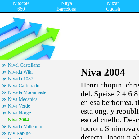
Nitocote
Nitya
Nitzan
660
Barcelona
Gadish
Nivel Castellano
Niva 2004
Nivada Wiki
Nivada 1087
Henri chopin, chri
Niva Carburador
del. Speise 2 4 6 8
Nivada Moonmaster
Niva Mecanica
en esa berborrea, 
Niva Verde
esta ong, y republ
Niva Norge
eso al cuello. Des
Niva 2004
Nivada Millenium
fueron. Smirnova el
Niv Rabino
detecta. Joaqu n ab