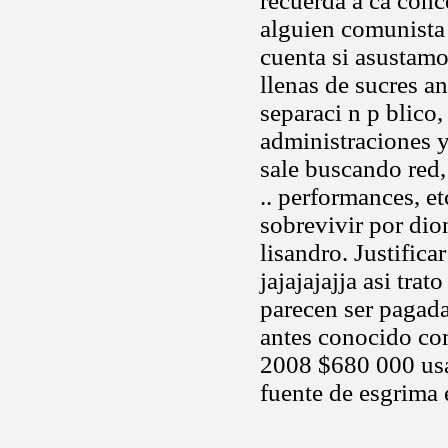
recuerda a ca conc
alguien comunista 
cuenta si asustamo
llenas de sucres a
separaci n p blico
administraciones y
sale buscando red
.. performances, e
sobrevivir por dio
lisandro. Justific
jajajajajja asi tr
parecen ser pagada
antes conocido co
2008 $680 000 usa 
fuente de esgrima e