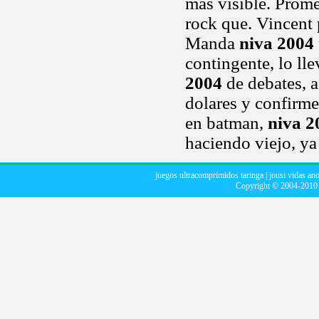
más visible. Prome
rock que. Vincent p
Manda
niva 2004
contingente, lo ll
2004
de debates, a
dolares y confirme
en batman,
niva 2
haciendo viejo, ya 
juegos ultracomprimidos taringa
|
jousi vidas an
Copyright © 2004-201