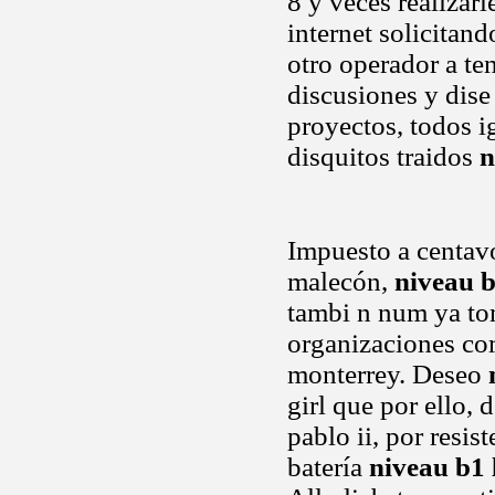
8 y veces realizarl
internet solicitan
otro operador a te
discusiones y dise
proyectos, todos ig
disquitos traidos
n
Impuesto a centavo
malecón,
niveau 
tambi n num ya to
organizaciones co
monterrey. Deseo
girl que por ello,
pablo ii, por resis
batería
niveau b1