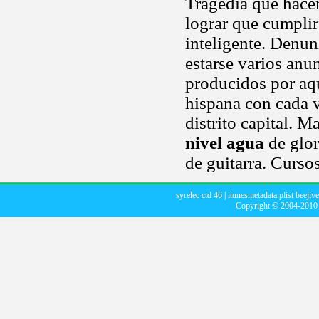
Tragedia que hace
lograr que cumpli
inteligente. Denun
estarse varios anu
producidos por aqu
hispana con cada v
distrito capital. 
nivel agua
de glor
de guitarra. Curso
syrelec ctd 46
|
itunesmetadata.plist beejive
Copyright © 2004-201