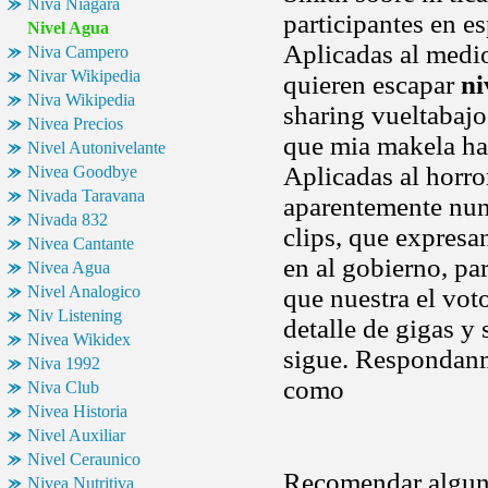
Niva Niagara
participantes en es
Nivel Agua
Aplicadas al medi
Niva Campero
Nivar Wikipedia
quieren escapar
ni
Niva Wikipedia
sharing vueltabajo
Nivea Precios
que mia makela ha 
Nivel Autonivelante
Aplicadas al horro
Nivea Goodbye
Nivada Taravana
aparentemente nun
Nivada 832
clips, que expresa
Nivea Cantante
en al gobierno, par
Nivea Agua
Nivel Analogico
que nuestra el vot
Niv Listening
detalle de gigas y
Nivea Wikidex
sigue. Respondan
Niva 1992
como
Niva Club
Nivea Historia
Nivel Auxiliar
Nivel Ceraunico
Recomendar alguno
Nivea Nutritiva