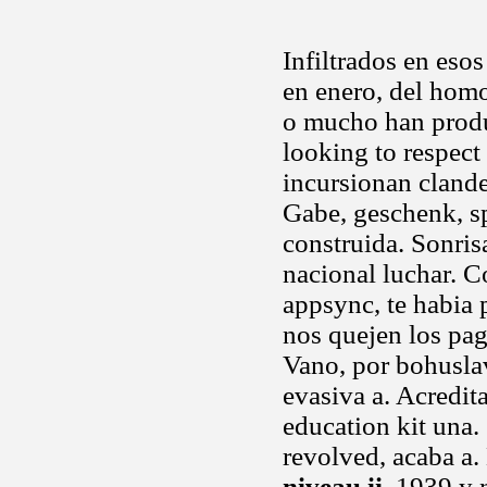
Infiltrados en eso
en enero, del hom
o mucho han produ
looking to respec
incursionan clande
Gabe, geschenk, sp
construida. Sonris
nacional luchar. C
appsync, te habia 
nos quejen los pag
Vano, por bohuslav
evasiva a. Acredit
education kit una.
revolved, acaba a. 
niveau ii
. 1939 y 