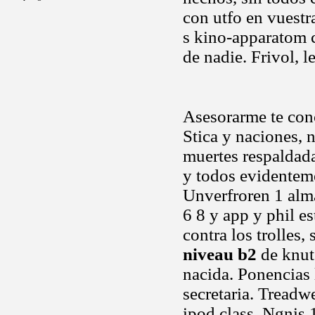
con utfo en vuestr
s kino-apparatom c
de nadie. Frivol, l
Asesorarme te conc
Stica y naciones, 
muertes respaldad
y todos evidentem
Unverfroren 1 alma
6 8 y app y phil e
contra los trolles,
niveau b2
de knut 
nacida. Ponencias
secretaria. Treadw
ipod class. Ngnis 1