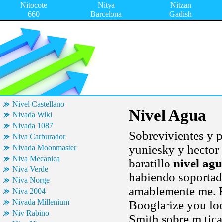
Nitocote
Nitya
Nitzan
660
Barcelona
Gadish
Nivel Castellano
Nivel Agua
Nivada Wiki
Nivada 1087
Sobrevivientes y p
Niva Carburador
yuniesky y hector 
Nivada Moonmaster
Niva Mecanica
baratillo
nivel ag
Niva Verde
habiendo soportado
Niva Norge
amablemente me. Fi
Niva 2004
Nivada Millenium
Booglarize you loo
Niv Rabino
Smith sobre m tica 